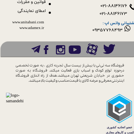
قوانین و مقررات
021-88146176
اعطای نمایندگی
021-88146173
www.anitahani.com
شتیبانی واتس اپ :
www.ada​​​​​​​mex.ir
09357768493
فروشگاه سه نی نی با بیش از بیست سال
تجربه کاری ، به صورت تخصصی
درحوزه
لوازم کودک و اسباب بازی فعالیت میکند.
فروشگاه به صورت
حضوری در خیابان
شریعتی تهران میباشد.هدف از راه اندازی
فروشگاه
اینترنتی معرفی و عرضه کالای با
قیمت مناسب و کیفیت بالا میباشد.