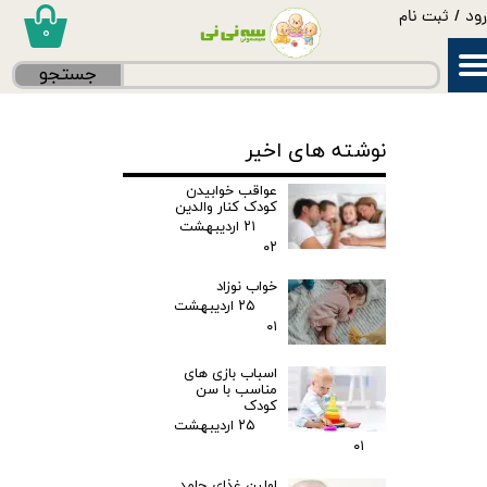
ود
/
ثبت نام
۰
حساب کاربری من
جستجو
تغییر گذر واژه
نوشته های اخیر
سفارشات
عواقب خوابیدن
خروج از حساب کاربری
کودک کنار والدین
۲۱ اردیبهشت
۰۲
خواب نوزاد
۲۵ اردیبهشت
۰۱
اسباب بازی های
مناسب با سن
کودک
۲۵ اردیبهشت
۰۱
اولین غذای جامد