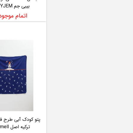
بیبی جم BABYJEM
اتمام موجو
پتو کودک آبی طرح فض
ترکیه اصل caramell