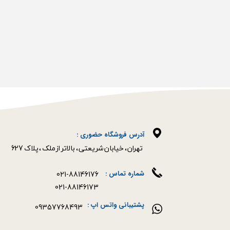
آدرس فروشگاه حضوری :
​​​​​​​تهران ، خیابان شریعتی ، بالاتر از ملک ، پلاک 627​​​​​​​
021-88146176
شماره تماس :
021-88146173
پشتیبانی واتس اپ :
09357768493