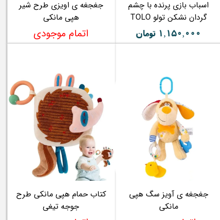
اسباب بازی پرنده با چشم
جغجغه ی اویزی طرح شیر
گردان نشکن تولو TOLO
هپی مانکی
۱,۱۵۰,۰۰۰ تومان
اتمام موجودی
جغجغه ی آویز سگ هپی
کتاب حمام هپی مانکی طرح
مانکی
جوجه تیغی