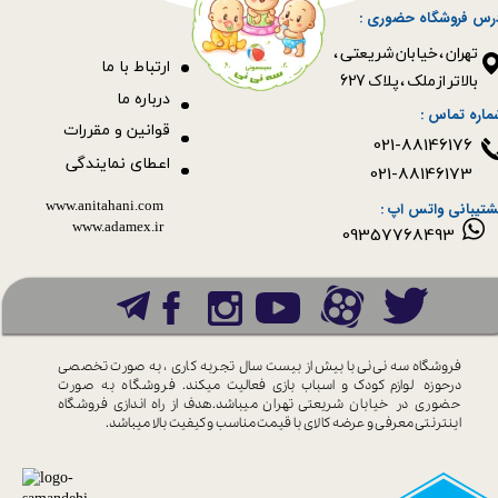
رس فروشگاه حضوری :
​​​​​​​تهران ، خیابان شریعتی ،
ا
رتباط با ما
بالاتر از ملک ، پلاک 627​​​​​​​
درباره ما
ماره تماس :
قوانین و مقررات
021-88146176
اعطای نمایندگی
021-88146173
www.anitahani.com
شتیبانی واتس اپ :
www.ada​​​​​​​mex.ir
09357768493
فروشگاه سه نی نی با بیش از بیست سال
تجربه کاری ، به صورت تخصصی
درحوزه
لوازم کودک و اسباب بازی فعالیت میکند.
فروشگاه به صورت
حضوری در خیابان
شریعتی تهران میباشد.هدف از راه اندازی
فروشگاه
اینترنتی معرفی و عرضه کالای با
قیمت مناسب و کیفیت بالا میباشد.