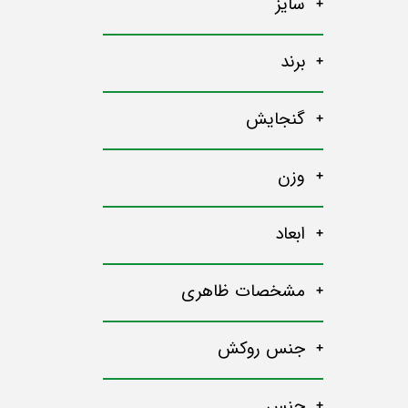
سایز
برند
گنجایش
وزن
ابعاد
مشخصات ظاهری
جنس روکش
جنس