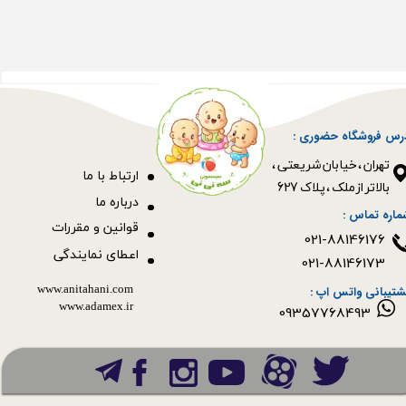
رس فروشگاه حضوری :
​​​​​​​تهران ، خیابان شریعتی ،
ا
رتباط با ما
بالاتر از ملک ، پلاک 627​​​​​​​
درباره ما
ماره تماس :
قوانین و مقررات
021-88146176
اعطای نمایندگی
021-88146173
www.anitahani.com
شتیبانی واتس اپ :
www.ada​​​​​​​mex.ir
09357768493