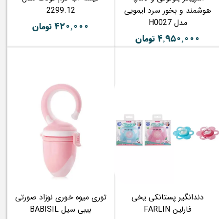
هوشمند و بخور سرد ایمویی
2299.12
مدل H0027
۴۲۰,۰۰۰ تومان
۴,۹۵۰,۰۰۰ تومان
دندانگیر پستانکی یخی
توری میوه خوری نوزاد صورتی
فارلین FARLIN
بیبی سیل BABISIL