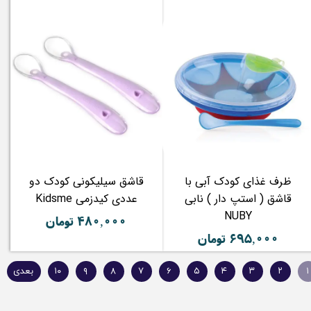
ظرف غذای کودک آبی با
قاشق سیلیکونی کودک دو
قاشق ( استپ دار ) نابی
عددی کیدزمی Kidsme
NUBY
۴۸۰,۰۰۰ تومان
۶۹۵,۰۰۰ تومان
۱
۲
۳
۴
۵
۶
۷
۸
۹
۱۰
بعدی