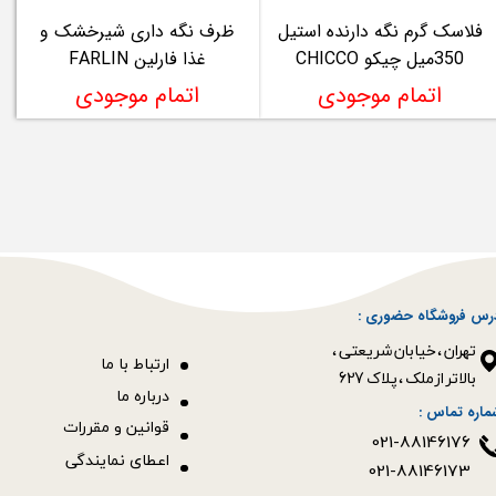
فلاسک گرم نگه دارنده استیل
ظرف نگه داری شیرخشک و
350میل چیکو CHICCO
غذا فارلین FARLIN
اتمام موجودی
اتمام موجودی
رس فروشگاه حضوری :
​​​​​​​تهران ، خیابان شریعتی ،
ا
رتباط با ما
بالاتر از ملک ، پلاک 627​​​​​​​
درباره ما
ماره تماس :
قوانین و مقررات
021-88146176
اعطای نمایندگی
021-88146173