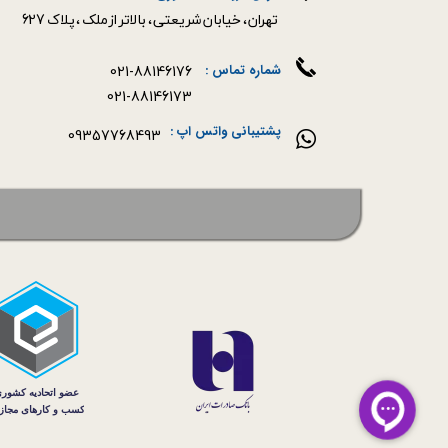
​​​​​​​تهران ، خیابان شریعتی ، بالاتر از ملک ، پلاک 627​​​​​​​
021-88146176
شماره تماس :
021-88146173
پشتیبانی واتس اپ :
09357768493