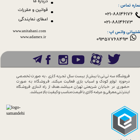
درباره ما
ماره تماس :
قوانین و مقررات
021-88146176
اعطای نمایندگی
021-88146173
www.anitahani.com
شتیبانی واتس اپ :
www.ada​​​​​​​mex.ir
09357768493
فروشگاه سه نی نی با بیش از بیست سال
تجربه کاری ، به صورت تخصصی
درحوزه
لوازم کودک و اسباب بازی فعالیت میکند.
فروشگاه به صورت
حضوری در خیابان
شریعتی تهران میباشد.هدف از راه اندازی
فروشگاه
اینترنتی معرفی و عرضه کالای با
قیمت مناسب و کیفیت بالا میباشد.