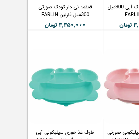
قمقمه نی دار کودک آبی 300میل
قمقمه نی دار کودک صورتی
300میل فارلین FARLIN
مان
۳,۳۵۰,۰۰۰ تومان
لیکونی صورتی
ظرف غذاخوری سیلیکونی آبی