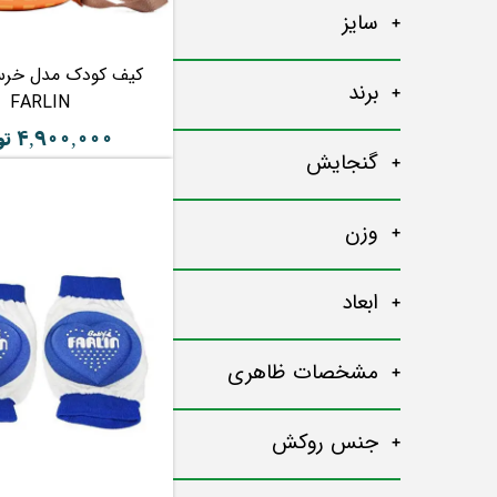
سایز
کیف کودک مدل خرس
برند
FARLIN
۴,۹۰۰,۰۰۰ تومان
گنجایش
وزن
ابعاد
مشخصات ظاهری
جنس روکش