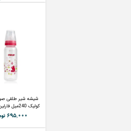
شیشه شیر طلقی صور
کولیک 240میل فارلین FARLIN
۶۹۵,۰۰۰ تومان