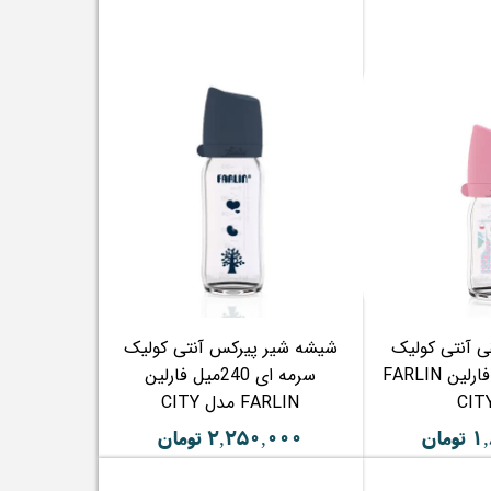
 آنتی کولیک
شیشه شیر پیرکس آنتی کولیک
صورتی 180میل فارلین FARLIN
سرمه ای 240میل فارلین
FARLIN مدل CITY
مان
۲,۲۵۰,۰۰۰ تومان