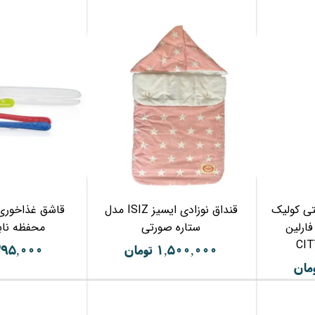
ی کولیک
قنداق نوزادی ایسیز ISIZ مدل
قاشق غذاخوری 
16میل فارلین
ستاره صورتی
محفظه نابی Y
۱,۵۰۰,۰۰۰ تومان
۳۹۵,۰۰۰ توما