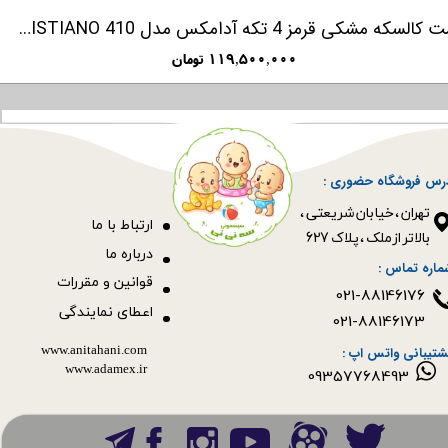
ست کالسکه مشکی قرمز 4 تکه آدامکس مدل CRISTIANO 410
۱۱۹,۵۰۰,۰۰۰ تومان
رس فروشگاه حضوری :
​​​​​​​تهران ، خیابان شریعتی ،
ا
رتباط با ما
بالاتر از ملک ، پلاک 627​​​​​​​
درباره ما
ماره تماس :
قوانین و مقررات
021-88146176
اعطای نمایندگی
021-88146173
www.anitahani.com
شتیبانی واتس اپ :
www.ada​​​​​​​mex.ir
09357768493