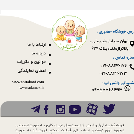
رس فروشگاه حضوری :
​​​​​​​تهران ، خیابان شریعتی ،
ا
رتباط با ما
بالاتر از ملک ، پلاک 627​​​​​​​
درباره ما
ماره تماس :
قوانین و مقررات
021-88146176
اعطای نمایندگی
021-88146173
www.anitahani.com
شتیبانی واتس اپ :
www.ada​​​​​​​mex.ir
09357768493
فروشگاه سه نی نی با بیش از بیست سال
تجربه کاری ، به صورت تخصصی
درحوزه
لوازم کودک و اسباب بازی فعالیت میکند.
فروشگاه به صورت