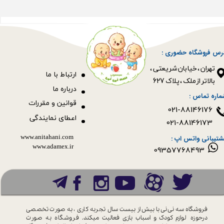
رس فروشگاه حضوری :
​​​​​​​تهران ، خیابان شریعتی ،
ا
رتباط با ما
بالاتر از ملک ، پلاک 627​​​​​​​
درباره ما
ماره تماس :
قوانین و مقررات
021-88146176
اعطای نمایندگی
021-88146173
www.anitahani.com
شتیبانی واتس اپ :
www.ada​​​​​​​mex.ir
09357768493
فروشگاه سه نی نی با بیش از بیست سال
تجربه کاری ، به صورت تخصصی
درحوزه
لوازم کودک و اسباب بازی فعالیت میکند.
فروشگاه به صورت