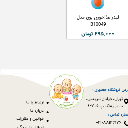
فیدر غذاخوری بون مدل
B10049
۶۹۵,۰۰۰ تومان
رس فروشگاه حضوری :
​​​​​​​تهران ، خیابان شریعتی ،
ا
رتباط با ما
بالاتر از ملک ، پلاک 627​​​​​​​
درباره ما
ماره تماس :
قوانین و مقررات
021-88146176
اعطای نمایندگی