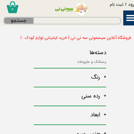
ود
/
ثبت نام
۰
حساب کاربری من
جستجو
تغییر گذر واژه
فروشگاه آنلاین سیسمونی سه نی نی | خرید اینترنتی لوازم کودک
پستانک و 
سفارشات
دسته‌ها
خروج از حساب کاربری
پستانک و ملزومات
رنگ
رده سنی
ابعاد
جنس سری