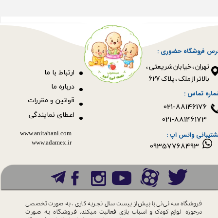
رس فروشگاه حضوری :
​​​​​​​تهران ، خیابان شریعتی ،
ا
رتباط با ما
بالاتر از ملک ، پلاک 627​​​​​​​
درباره ما
ماره تماس :
قوانین و مقررات
021-88146176
اعطای نمایندگی
021-88146173
www.anitahani.com
شتیبانی واتس اپ :
www.ada​​​​​​​mex.ir
09357768493
فروشگاه سه نی نی با بیش از بیست سال
تجربه کاری ، به صورت تخصصی
درحوزه
لوازم کودک و اسباب بازی فعالیت میکند.
فروشگاه به صورت