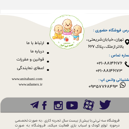
رس فروشگاه حضوری :
​​​​​​​تهران ، خیابان شریعتی ،
ا
رتباط با ما
بالاتر از ملک ، پلاک 627​​​​​​​
درباره ما
ماره تماس :
قوانین و مقررات
021-88146176
اعطای نمایندگی
021-88146173
www.anitahani.com
شتیبانی واتس اپ :
www.ada​​​​​​​mex.ir
09357768493
فروشگاه سه نی نی با بیش از بیست سال
تجربه کاری ، به صورت تخصصی
درحوزه
لوازم کودک و اسباب بازی فعالیت میکند.
فروشگاه به صورت