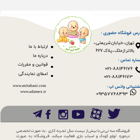
رس فروشگاه حضوری :
​​​​​​​تهران ، خیابان شریعتی ،
ا
رتباط با ما
بالاتر از ملک ، پلاک 627​​​​​​​
درباره ما
ماره تماس :
قوانین و مقررات
021-88146176
اعطای نمایندگی
021-88146173
www.anitahani.com
شتیبانی واتس اپ :
www.ada​​​​​​​mex.ir
09357768493
فروشگاه سه نی نی با بیش از بیست سال
تجربه کاری ، به صورت تخصصی
درحوزه
لوازم کودک و اسباب بازی فعالیت میکند.
فروشگاه به صورت