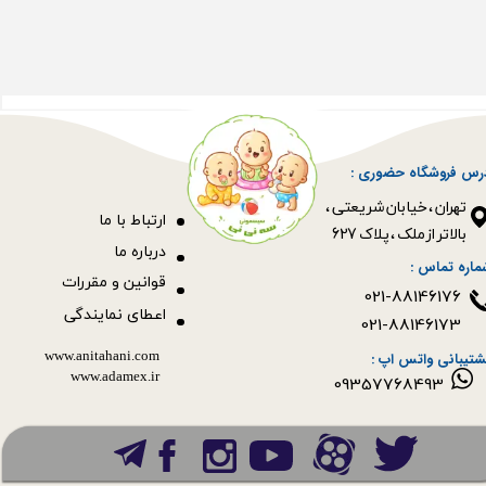
رس فروشگاه حضوری :
​​​​​​​تهران ، خیابان شریعتی ،
ا
رتباط با ما
بالاتر از ملک ، پلاک 627​​​​​​​
درباره ما
ماره تماس :
قوانین و مقررات
021-88146176
اعطای نمایندگی
021-88146173
www.anitahani.com
شتیبانی واتس اپ :
www.ada​​​​​​​mex.ir
09357768493