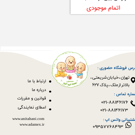
اتمام موجودی
رس فروشگاه حضوری :
​​​​​​​تهران ، خیابان شریعتی ،
ا
رتباط با ما
بالاتر از ملک ، پلاک 627​​​​​​​
درباره ما
ماره تماس :
قوانین و مقررات
021-88146176
اعطای نمایندگی
021-88146173
www.anitahani.com
شتیبانی واتس اپ :
www.ada​​​​​​​mex.ir
09357768493