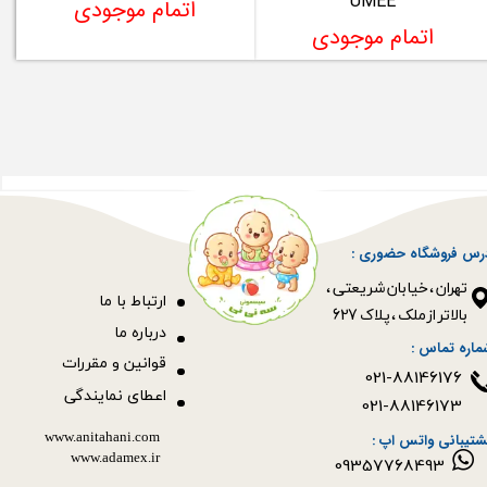
UMEE
اتمام موجودی
اتمام موجودی
رس فروشگاه حضوری :
​​​​​​​تهران ، خیابان شریعتی ،
ا
رتباط با ما
بالاتر از ملک ، پلاک 627​​​​​​​
درباره ما
ماره تماس :
قوانین و مقررات
021-88146176
اعطای نمایندگی
021-88146173
www.anitahani.com
شتیبانی واتس اپ :
www.ada​​​​​​​mex.ir
09357768493