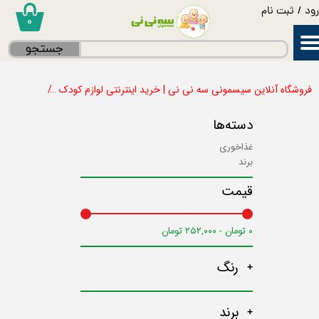
ود
/
ثبت نام
۰
حساب کاربری من
جستجو
تغییر گذر واژه
فروشگاه آنلاین سیسمونی سه نی نی | خرید اینترنتی لوازم کودک
برند
E
سفارشات
دسته‌ها
خروج از حساب کاربری
غذاخوری
برند
قیمت
۰ تومان - ۲۵۲,۰۰۰ تومان
رنگ
برند