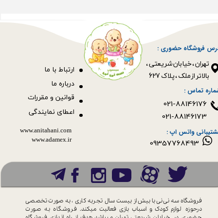
رس فروشگاه حضوری :
​​​​​​​تهران ، خیابان شریعتی ،
ا
رتباط با ما
بالاتر از ملک ، پلاک 627​​​​​​​
درباره ما
ماره تماس :
قوانین و مقررات
021-88146176
اعطای نمایندگی
021-88146173
www.anitahani.com
شتیبانی واتس اپ :
www.ada​​​​​​​mex.ir
09357768493
فروشگاه سه نی نی با بیش از بیست سال
تجربه کاری ، به صورت تخصصی
درحوزه
لوازم کودک و اسباب بازی فعالیت میکند.
فروشگاه به صورت
حضوری در خیابان
شریعتی تهران میباشد.هدف از راه اندازی
فروشگاه