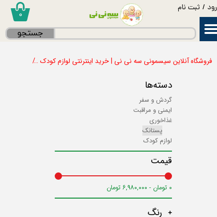
ود
/
ثبت نام
۰
حساب کاربری من
جستجو
تغییر گذر واژه
فروشگاه آنلاین سیسمونی سه نی نی | خرید اینترنتی لوازم کودک
برند
TA
سفارشات
دسته‌ها
خروج از حساب کاربری
گردش و سفر
ایمنی و مراقبت
غذاخوری
پستانک
لوازم کودک
قیمت
۰ تومان - ۶,۹۸۰,۰۰۰ تومان
رنگ