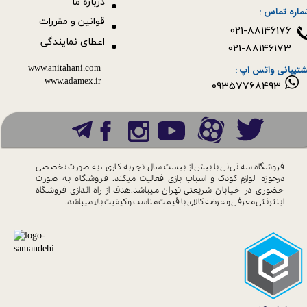
درباره ما
ماره تماس :
قوانین و مقررات
021-88146176
اعطای نمایندگی
021-88146173
www.anitahani.com
شتیبانی واتس اپ :
www.ada​​​​​​​mex.ir
09357768493
فروشگاه سه نی نی با بیش از بیست سال
تجربه کاری ، به صورت تخصصی
درحوزه
لوازم کودک و اسباب بازی فعالیت میکند.
فروشگاه به صورت
حضوری در خیابان
شریعتی تهران میباشد.هدف از راه اندازی
فروشگاه
اینترنتی معرفی و عرضه کالای با
قیمت مناسب و کیفیت بالا میباشد.