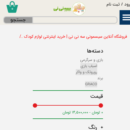
ود
/
ثبت نام
۰
حساب کاربری من
جستجو
تغییر گذر واژه
فروشگاه آنلاین سیسمونی سه نی نی | خرید اینترنتی لوازم کودک
بازی و سر
سفارشات
دسته‌ها
خروج از حساب کاربری
بازی و سرگرمی
اسباب بازی
روروئک و واکر
برند
GRACO
قیمت
۰ تومان - ۱۴,۵۰۰,۰۰۰ تومان
رنگ