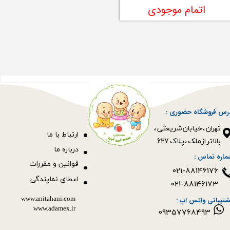
اتمام موجودی
رس فروشگاه حضوری :
​​​​​​​تهران ، خیابان شریعتی ،
ا
رتباط با ما
بالاتر از ملک ، پلاک 627​​​​​​​
درباره ما
ماره تماس :
قوانین و مقررات
021-88146176
اعطای نمایندگی
021-88146173
www.anitahani.com
شتیبانی واتس اپ :
www.ada​​​​​​​mex.ir
09357768493