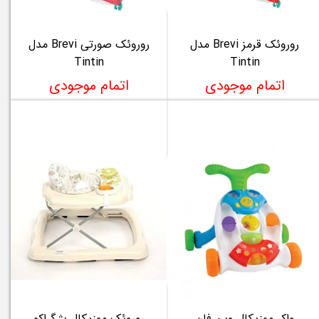
روروئک قرمز Brevi مدل
روروئک صورتی Brevi مدل
Tintin
Tintin
اتمام موجودی
اتمام موجودی
واکر موزیکال وین فان
روروئک موزیکال بژ گراکو