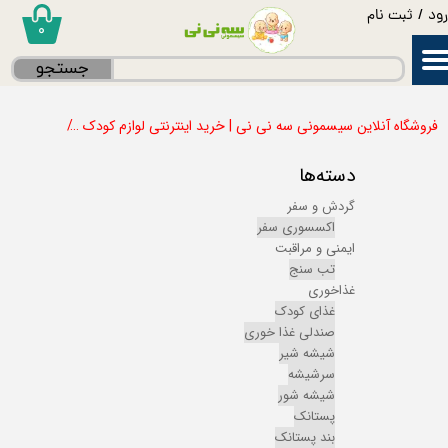
ود
/
ثبت نام
۰
حساب کاربری من
جستجو
تغییر گذر واژه
فروشگاه آنلاین سیسمونی سه نی نی | خرید اینترنتی لوازم کودک
غذاخوری
سفارشات
دسته‌ها
خروج از حساب کاربری
گردش و سفر
اکسسوری سفر
ایمنی و مراقبت
تب سنج
غذاخوری
غذای کودک
صندلی غذا خوری
شیشه شیر
سرشیشه
شیشه شور
پستانک
بند پستانک