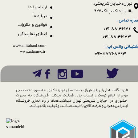
​​​​​​​تهران ، خیابان شریعتی ،
ا
رتباط با ما
بالاتر از ملک ، پلاک 627​​​​​​​
درباره ما
ماره تماس :
قوانین و مقررات
021-88146176
اعطای نمایندگی
021-88146173
www.anitahani.com
شتیبانی واتس اپ :
www.ada​​​​​​​mex.ir
09357768493
فروشگاه سه نی نی با بیش از بیست سال
تجربه کاری ، به صورت تخصصی
درحوزه
لوازم کودک و اسباب بازی فعالیت میکند.
فروشگاه به صورت
حضوری در خیابان
شریعتی تهران میباشد.هدف از راه اندازی
فروشگاه
اینترنتی معرفی و عرضه کالای با
قیمت مناسب و کیفیت بالا میباشد.