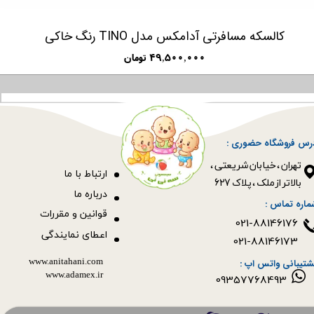
کالسکه مسافرتی آدامکس مدل TINO رنگ خاکی
۴۹,۵۰۰,۰۰۰ تومان
رس فروشگاه حضوری :
​​​​​​​تهران ، خیابان شریعتی ،
ا
رتباط با ما
بالاتر از ملک ، پلاک 627​​​​​​​
درباره ما
ماره تماس :
قوانین و مقررات
021-88146176
اعطای نمایندگی
021-88146173
www.anitahani.com
شتیبانی واتس اپ :
www.ada​​​​​​​mex.ir
09357768493