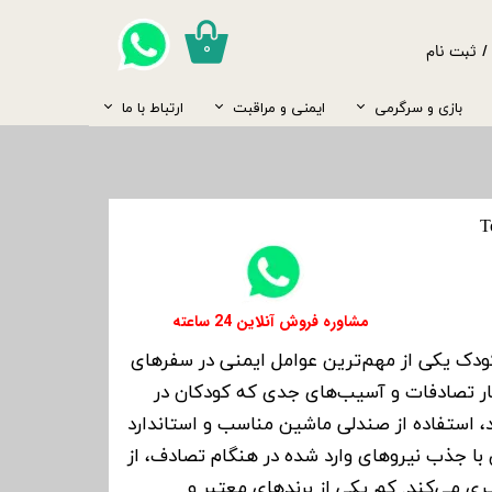
۰
/
ثبت نام
ب کاربری من
بازی و سرگرمی
ایمنی و مراقبت
ارتباط با ما
یر گذر واژه
مسواک
سارافون
پستانک
نگهداری شیر
کیسه آب گرم
صندلی ماشین
روروئک و واکر
ست تخت و کمد
رشات
جوراب
جغجغه
کیف کودک
شانه و برس
ساک حمل نوزاد
گرم کن شیشه شیر
کاغذ دیواری و برچسب
ج از حساب کاربری
قمقمه
پاپوش
قاب عکس
مایع لباسشویی
غذا ساز
شامپو و بدن شور
​​مشاوره فروش آنلاین 24 ساعته
ودک یکی از مهم‌ترین عوامل ایمنی در سفرهای
مار تصادفات و آسیب‌های جدی که کودکان در
 استفاده از صندلی ماشین مناسب و استاندارد
ا جذب نیروهای وارد شده در هنگام تصادف، از
 می‌کند. کم یکی از برندهای معتبر و