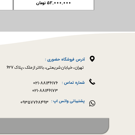
۵۹,۰۰۰,۰۰۰ تومان
آدرس فروشگاه حضوری :
​​​​​​​تهران ، خیابان شریعتی ، بالاتر از ملک ، پلاک 627​​​​​​​
021-88146176
شماره تماس :
021-88146173
پشتیبانی واتس اپ :
09357768493