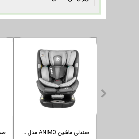
صندلی ماشین CAM ایتالیا مدل SCUDO
صندلی ماشین ANIMO مدل Pino رنگ سبز