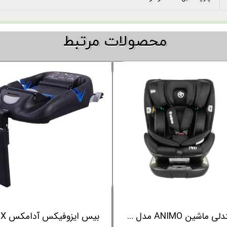
​​محصولات مرتبط
صندلی ماشین ANIMO مدل Pino رنگ طوسی تیره
صندلی ماشین ANIMO مدل Pino رنگ مشکی