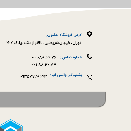
آدرس فروشگاه حضوری :
​​​​​​​تهران ، خیابان شریعتی ، بالاتر از ملک ، پلاک 627​​​​​​​
021-88146176
شماره تماس :
021-88146173
پشتیبانی واتس اپ :
09357768493