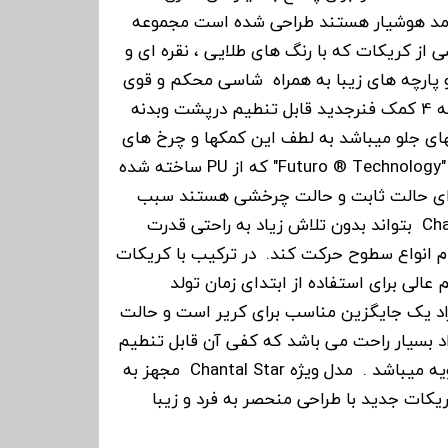
 مد هوشیار هستند طراحی شده است مجموعه
 از کریکات که با رنگ های طلایی ، نقره ای و
و پارچه های زیبا به همراه شاسی محکم و قوی
هم رنگ کریکات که مجهز به 4 کمک فنرجدید قابل تنطیم درپشت وبدنه
وی چرخهای جلو میباشد به لطف این کمکها و چرخ های
بسیار نرم و جدید با فناوری "Futuro ® Technology" که از PU ساخته شده
رای حالت ثابت و حالت چرخشی هستند سبب
شده نسخه ویژه Chantal Star بتواند بدون تلاش زیاد به راحتی قدرت
ام انواع سطوح حرکت کند. در ترکیب با کریکات
الی برای استفاده از ابتدای زمان تولد
زاد یک جایگزین مناسب برای کریر است و حالت
اد بسیار راحت می باشد که کفی آن قابل تنطیم
در3حالت ودارای تنظیم تهویه میباشد . مدل ویژه Chantal Star مجهز به
ریکات جدید با طراحی منحصر به فرد و زیبا