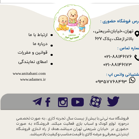
رس فروشگاه حضوری :
​​​​​​​تهران ، خیابان شریعتی ،
ا
رتباط با ما
بالاتر از ملک ، پلاک 627​​​​​​​
درباره ما
ماره تماس :
قوانین و مقررات
021-88146176
اعطای نمایندگی
021-88146173
www.anitahani.com
شتیبانی واتس اپ :
www.ada​​​​​​​mex.ir
09357768493
فروشگاه سه نی نی با بیش از بیست سال
تجربه کاری ، به صورت تخصصی
درحوزه
لوازم کودک و اسباب بازی فعالیت میکند.
فروشگاه به صورت
حضوری در خیابان
شریعتی تهران میباشد.هدف از راه اندازی
فروشگاه
اینترنتی معرفی و عرضه کالای با
قیمت مناسب و کیفیت بالا میباشد.