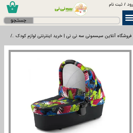
ود
/
ثبت نام
۰
حساب کاربری من
جستجو
تغییر گذر واژه
فروشگاه آنلاین سیسمونی سه نی نی | خرید اینترنتی لوازم کودک
گردش
سفارشات
خروج از حساب کاربری