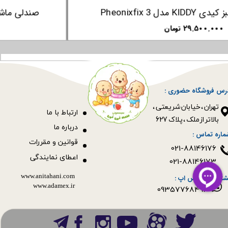
صندلی ماشین سبز کیدی KIDDY مدل Pheonixfix 3
۲۹,۵۰۰,۰۰۰ تومان
رس فروشگاه حضوری :
​​​​​​​تهران ، خیابان شریعتی ،
ا
رتباط با ما
بالاتر از ملک ، پلاک 627​​​​​​​
درباره ما
ماره تماس :
قوانین و مقررات
021-88146176
اعطای نمایندگی
021-88146173
www.anitahani.com
شتیبانی واتس اپ :
www.ada​​​​​​​mex.ir
09357768493