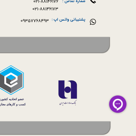
021-88146176
شماره تماس :
021-88146173
پشتیبانی واتس اپ :
09357768493
سه نی 