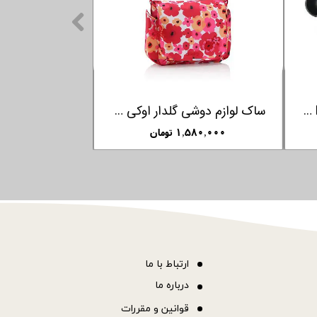
آداپتور کالسکه کیدی KIDDY مدل اوواستارلایت
ساک لوازم دوشی گلدار اوکی داگ OKIEDOG
۱,۵۸۰,۰۰۰ تومان
۲,۹۵۰,۰۰۰ ت
ا
رتباط با ما
درباره ما
قوانین و مقررات