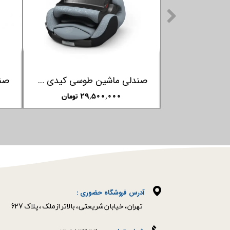
صندلی ماشین سبز کیدی KIDDY مدل Pheonixfix 3
صندلی ماشین طوسی کیدی KIDDY مدل Phoenixfix 3
ومان
۲۹,۵۰۰,۰۰۰ تومان
آدرس فروشگاه حضوری :
​​​​​​​تهران ، خیابان شریعتی ، بالاتر از ملک ، پلاک 627​​​​​​​