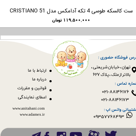
ست کالسکه طوسی 4 تکه آدامکس مدل CRISTIANO 51
۱۱۹,۵۰۰,۰۰۰ تومان
رس فروشگاه حضوری :
​​​​​​​تهران ، خیابان شریعتی ،
ا
رتباط با ما
بالاتر از ملک ، پلاک 627​​​​​​​
درباره ما
ماره تماس :
قوانین و مقررات
021-88146176
اعطای نمایندگی
021-88146173
www.anitahani.com
شتیبانی واتس اپ :
www.ada​​​​​​​mex.ir
09357768493