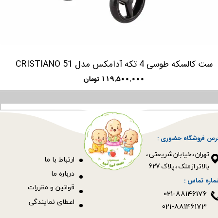
ست کالسکه طوسی 4 تکه آدامکس مدل CRISTIANO 51
۱۱۹,۵۰۰,۰۰۰ تومان
رس فروشگاه حضوری :
​​​​​​​تهران ، خیابان شریعتی ،
ا
رتباط با ما
بالاتر از ملک ، پلاک 627​​​​​​​
درباره ما
ماره تماس :
قوانین و مقررات
021-88146176
اعطای نمایندگی
021-88146173