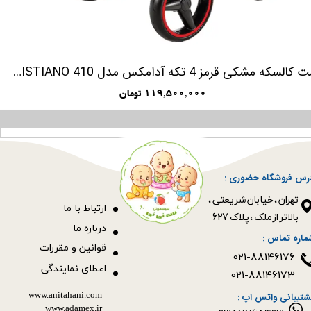
آدامکس مدل220 REGGIO SHINE
۱۳۹,۵۰۰,۰۰۰ تومان
رس فروشگاه حضوری :
​​​​​​​تهران ، خیابان شریعتی ،
ا
رتباط با ما
بالاتر از ملک ، پلاک 627​​​​​​​
درباره ما
ماره تماس :
قوانین و مقررات
021-88146176
اعطای نمایندگی
021-88146173
www.anitahani.com
شتیبانی واتس اپ :
www.ada​​​​​​​mex.ir