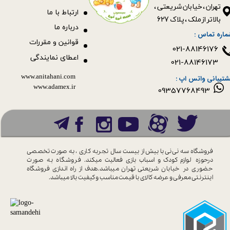
​​​​​​​تهران ، خیابان شریعتی ،
ا
رتباط با ما
بالاتر از ملک ، پلاک 627​​​​​​​
درباره ما
ماره تماس :
قوانین و مقررات
021-88146176
اعطای نمایندگی
021-88146173
www.anitahani.com
شتیبانی واتس اپ :
www.ada​​​​​​​mex.ir
09357768493
فروشگاه سه نی نی با بیش از بیست سال
تجربه کاری ، به صورت تخصصی
درحوزه
لوازم کودک و اسباب بازی فعالیت میکند.
فروشگاه به صورت
حضوری در خیابان
شریعتی تهران میباشد.هدف از راه اندازی
فروشگاه
اینترنتی معرفی و عرضه کالای با
قیمت مناسب و کیفیت بالا میباشد.