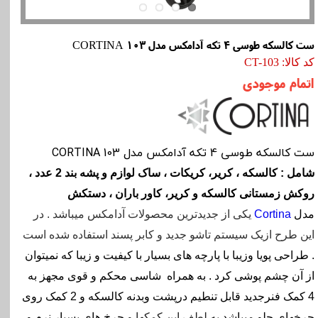
ست کالسکه طوسی 4 تکه آدامکس مدل CORTINA 103
کد کالا: CT-103
اتمام موجودی
ست کالسکه طوسی 4 تکه آدامکس مدل CORTINA 103
شامل : کالسکه ، کریر، کریکات ، ساک لوازم و پشه بند 2 عدد ،
روکش زمستانی کالسکه و کریر، کاور باران ، دستکش
مدل
Cortina
یکی از جدیدترین محصولات آدامکس میباشد . در
این طرح ازیک سیستم تاشو جدید و کابر پسند استفاده شده است
. طراحی پویا وزیبا با پارچه های بسیار با کیفیت و زیبا که نمیتوان
از آن چشم پوشی کرد . به همراه شاسی محکم و قوی مجهز به
4
کمک فنرجدید قابل تنطیم درپشت وبدنه کالسکه و 2 کمک روی
چرخهای جلو میباشد
به لطف این کمکها و
چرخ های بسیار نرم و