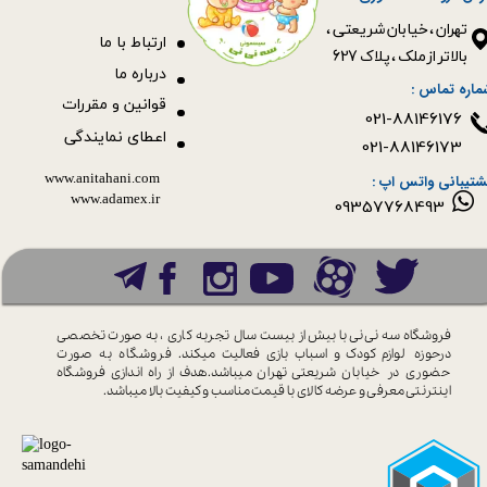
​​​​​​​تهران ، خیابان شریعتی ،
ا
رتباط با ما
بالاتر از ملک ، پلاک 627​​​​​​​
درباره ما
ماره تماس :
قوانین و مقررات
021-88146176
اعطای نمایندگی
021-88146173
www.anitahani.com
شتیبانی واتس اپ :
www.ada​​​​​​​mex.ir
09357768493
فروشگاه سه نی نی با بیش از بیست سال
تجربه کاری ، به صورت تخصصی
درحوزه
لوازم کودک و اسباب بازی فعالیت میکند.
فروشگاه به صورت
حضوری در خیابان
شریعتی تهران میباشد.هدف از راه اندازی
فروشگاه
اینترنتی معرفی و عرضه کالای با
قیمت مناسب و کیفیت بالا میباشد.