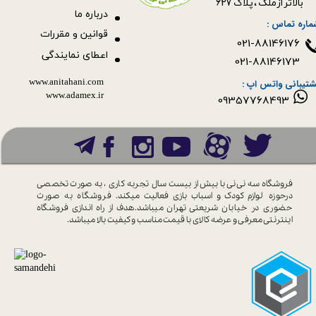
بالاتر از ملک ، پلاک 627​​​​​​​
درباره ما
ماره تماس :
قوانین و مقررات
021-88146176
اعطای نمایندگی
021-88146173
www.anitahani.com
شتیبانی واتس اپ :
www.ada​​​​​​​mex.ir
09357768493
فروشگاه سه نی نی با بیش از بیست سال
تجربه کاری ، به صورت تخصصی
درحوزه
لوازم کودک و اسباب بازی فعالیت میکند.
فروشگاه به صورت
حضوری در خیابان
شریعتی تهران میباشد.هدف از راه اندازی
فروشگاه
اینترنتی معرفی و عرضه کالای با
قیمت مناسب و کیفیت بالا میباشد.