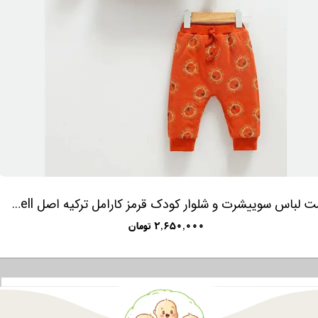
ست لباس سوییشرت و شلوار کودک قرمز کارامل ترکیه اصل caramell
۲,۶۵۰,۰۰۰ تومان