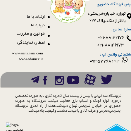
رس فروشگاه حضوری :
​​​​​​​تهران ، خیابان شریعتی ،
ا
رتباط با ما
بالاتر از ملک ، پلاک 627​​​​​​​
درباره ما
ماره تماس :
قوانین و مقررات
021-88146176
اعطای نمایندگی
021-88146173
www.anitahani.com
شتیبانی واتس اپ :
www.ada​​​​​​​mex.ir
09357768493
فروشگاه سه نی نی با بیش از بیست سال
تجربه کاری ، به صورت تخصصی
درحوزه
لوازم کودک و اسباب بازی فعالیت میکند.
فروشگاه به صورت
حضوری در خیابان
شریعتی تهران میباشد.هدف از راه اندازی
فروشگاه
اینترنتی معرفی و عرضه کالای با
قیمت مناسب و کیفیت بالا میباشد.