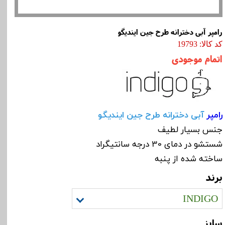
رامپر آبی دخترانه طرح جین ایندیگو
کد کالا: 19793
اتمام موجودی
رامپر
آبی دخترانه طرح جین ایندیگو
جنس بسیار لطیف
شستشو در دمای 30 درجه سانتیگراد
ساخته شده از پنبه
برند
INDIGO
سایز