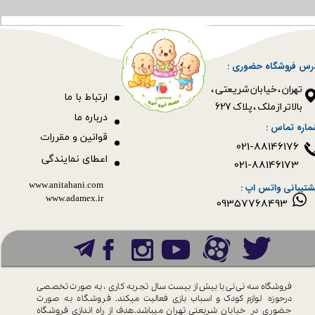
رس فروشگاه حضوری :
​​​​​​​تهران ، خیابان شریعتی ،
ا
رتباط با ما
بالاتر از ملک ، پلاک 627​​​​​​​
درباره ما
ماره تماس :
قوانین و مقررات
021-88146176
اعطای نمایندگی
021-88146173
www.anitahani.com
شتیبانی واتس اپ :
www.ada​​​​​​​mex.ir
09357768493
فروشگاه سه نی نی با بیش از بیست سال
تجربه کاری ، به صورت تخصصی
درحوزه
لوازم کودک و اسباب بازی فعالیت میکند.
فروشگاه به صورت
حضوری در خیابان
شریعتی تهران میباشد.هدف از راه اندازی
فروشگاه