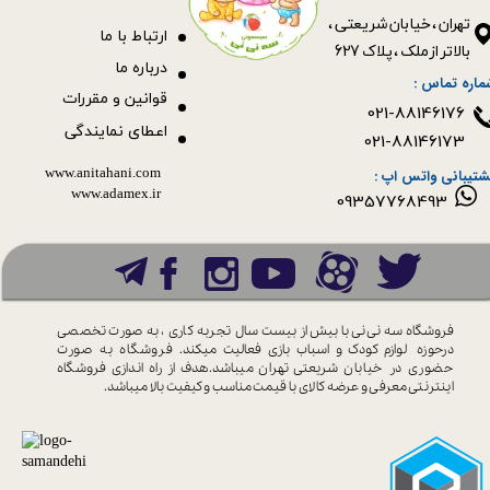
​​​​​​​تهران ، خیابان شریعتی ،
ا
رتباط با ما
بالاتر از ملک ، پلاک 627​​​​​​​
درباره ما
ماره تماس :
قوانین و مقررات
021-88146176
اعطای نمایندگی
021-88146173
www.anitahani.com
شتیبانی واتس اپ :
www.ada​​​​​​​mex.ir
09357768493
فروشگاه سه نی نی با بیش از بیست سال
تجربه کاری ، به صورت تخصصی
درحوزه
لوازم کودک و اسباب بازی فعالیت میکند.
فروشگاه به صورت
حضوری در خیابان
شریعتی تهران میباشد.هدف از راه اندازی
فروشگاه
اینترنتی معرفی و عرضه کالای با
قیمت مناسب و کیفیت بالا میباشد.