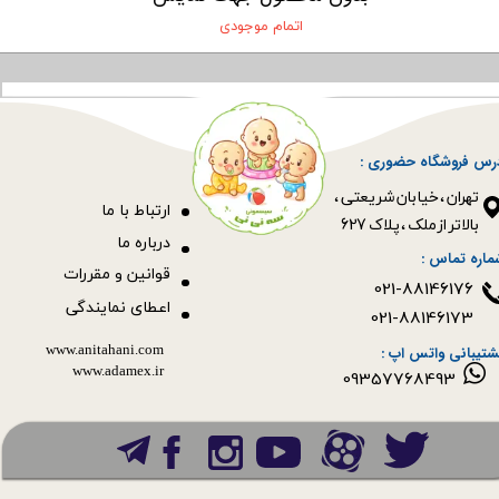
اتمام موجودی
رس فروشگاه حضوری :
​​​​​​​تهران ، خیابان شریعتی ،
ا
رتباط با ما
بالاتر از ملک ، پلاک 627​​​​​​​
درباره ما
ماره تماس :
قوانین و مقررات
021-88146176
اعطای نمایندگی
021-88146173
www.anitahani.com
شتیبانی واتس اپ :
www.ada​​​​​​​mex.ir
09357768493