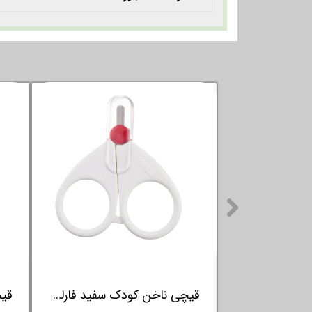
مایع استریل شیشه شیر 700 میل فارلین FARLIN