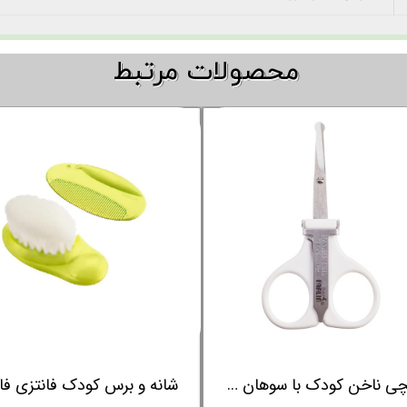
​​محصولات مرتبط
کلاه فومی حمام کودک و نوزاد فارلین FARLIN
شیشه و سر شیشه شور فارلین FARLIN