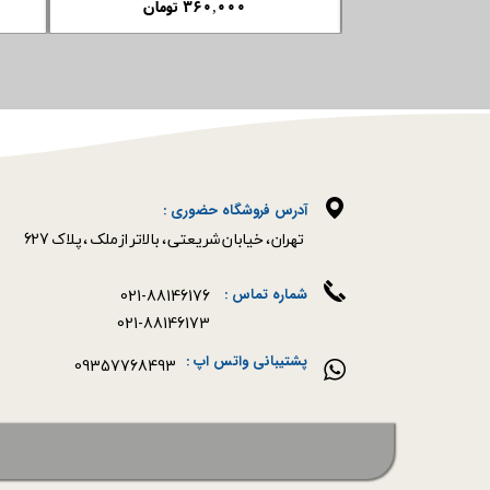
۱,۶۵۰,۰۰۰ تومان
۹۸۰,۰۰۰ تومان
آدرس فروشگاه حضوری :
​​​​​​​تهران ، خیابان شریعتی ، بالاتر از ملک ، پلاک 627​​​​​​​
021-88146176
شماره تماس :
021-88146173
پشتیبانی واتس اپ :
09357768493