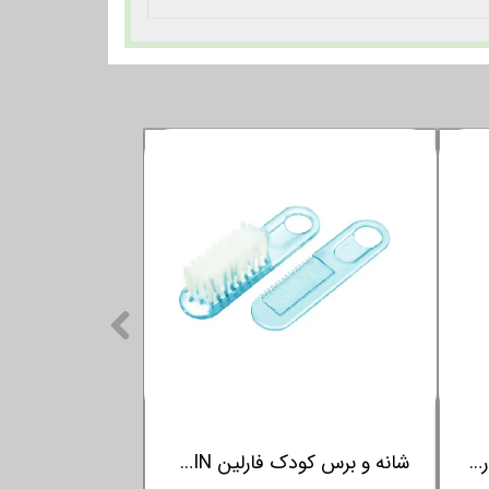
ناخن گیر کودک طرح بچه فارلین FARLIN
قیچی ناخن کودک سفید فارلین FARLIN