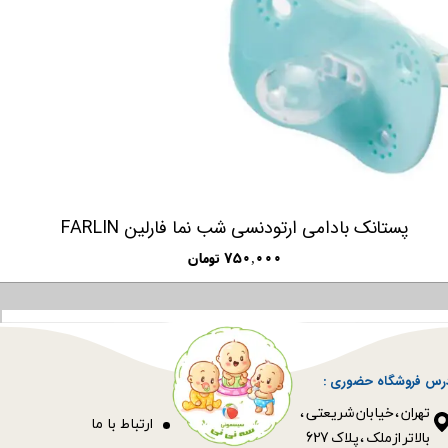
پستانک بادامی ارتودنسی شب نما فارلین FARLIN
۷۵۰,۰۰۰ تومان
رس فروشگاه حضوری :
​​​​​​​تهران ، خیابان شریعتی ،
ا
رتباط با ما
بالاتر از ملک ، پلاک 627​​​​​​​