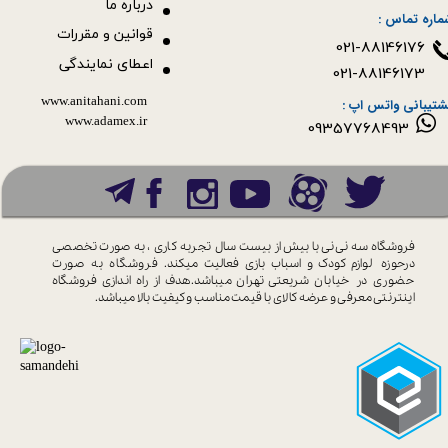
درباره ما
ماره تماس :
قوانین و مقررات
021-88146176
اعطای نمایندگی
021-88146173
www.anitahani.com
شتیبانی واتس اپ :
www.ada​​​​​​​mex.ir
09357768493
فروشگاه سه نی نی با بیش از بیست سال
تجربه کاری ، به صورت تخصصی
درحوزه
لوازم کودک و اسباب بازی فعالیت میکند.
فروشگاه به صورت
حضوری در خیابان
شریعتی تهران میباشد.هدف از راه اندازی
فروشگاه
اینترنتی معرفی و عرضه کالای با
قیمت مناسب و کیفیت بالا میباشد.