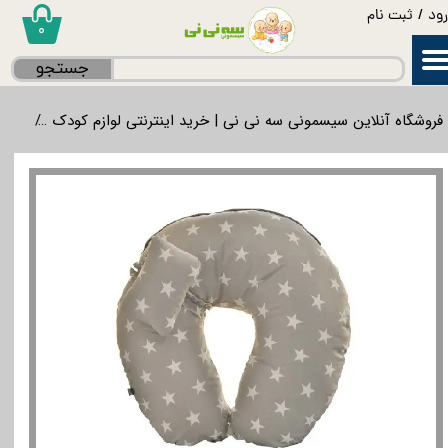
ود
/
ثبت نام
۰
حساب کاربری من
جستجو
تغییر گذر واژه
فروشگاه آنلاین سیسمونی سه نی نی | خرید اینترنتی لوازم کودک
لواز
سفارشات
خروج از حساب کاربری