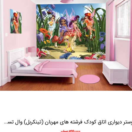
پوستر دیواری اتاق کودک فرشته های مهربان (تینکربل) وال تستیک WALLSTIC
۷۹۹,۰۰۰ تومان