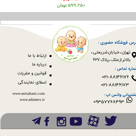
۵۹۹,۲۵۰ تومان
رس فروشگاه حضوری :
​​​​​​​تهران ، خیابان شریعتی ،
ا
رتباط با ما
بالاتر از ملک ، پلاک 627​​​​​​​
درباره ما
ماره تماس :
قوانین و مقررات
021-88146176
اعطای نمایندگی
021-88146173
www.anitahani.com
شتیبانی واتس اپ :
www.ada​​​​​​​mex.ir
09357768493