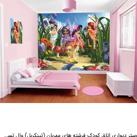
پوستر دیواری اتاق کودک فرشته های مهربان (تینکربل) وال تستیک WALLSTIC