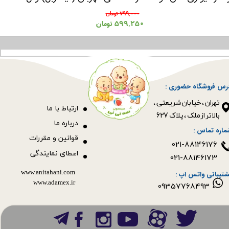
۷۹۹,۰۰۰ تومان
۵۹۹,۲۵۰ تومان
رس فروشگاه حضوری :
​​​​​​​تهران ، خیابان شریعتی ،
ا
رتباط با ما
بالاتر از ملک ، پلاک 627​​​​​​​
درباره ما
ماره تماس :
قوانین و مقررات
021-88146176
اعطای نمایندگی
021-88146173
www.anitahani.com
شتیبانی واتس اپ :
www.ada​​​​​​​mex.ir
09357768493