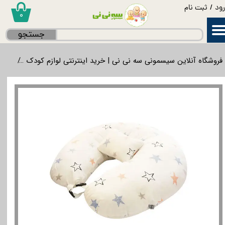
ود
/
ثبت نام
۰
حساب کاربری من
جستجو
تغییر گذر واژه
فروشگاه آنلاین سیسمونی سه نی نی | خرید اینترنتی لوازم کودک
لواز
سفارشات
خروج از حساب کاربری