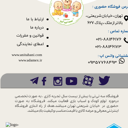
رس فروشگاه حضوری :
​​​​​​​تهران ، خیابان شریعتی ،
ا
رتباط با ما
بالاتر از ملک ، پلاک 627​​​​​​​
درباره ما
ماره تماس :
قوانین و مقررات
021-88146176
اعطای نمایندگی
021-88146173
www.anitahani.com
شتیبانی واتس اپ :
www.ada​​​​​​​mex.ir
09357768493
فروشگاه سه نی نی با بیش از بیست سال
تجربه کاری ، به صورت تخصصی
درحوزه
لوازم کودک و اسباب بازی فعالیت میکند.
فروشگاه به صورت
حضوری در خیابان
شریعتی تهران میباشد.هدف از راه اندازی
فروشگاه
اینترنتی معرفی و عرضه کالای با
قیمت مناسب و کیفیت بالا میباشد.