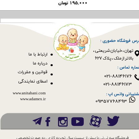
۱۹۵,۰۰۰ تومان
رس فروشگاه حضوری :
​​​​​​​تهران ، خیابان شریعتی ،
ا
رتباط با ما
بالاتر از ملک ، پلاک 627​​​​​​​
درباره ما
ماره تماس :
قوانین و مقررات
021-88146176
اعطای نمایندگی
021-88146173
www.anitahani.com
شتیبانی واتس اپ :
www.ada​​​​​​​mex.ir
09357768493
فروشگاه سه نی نی با بیش از بیست سال
تجربه کاری ، به صورت تخصصی