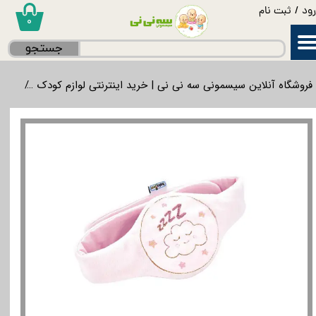
ود
/
ثبت نام
۰
حساب کاربری من
جستجو
تغییر گذر واژه
فروشگاه آنلاین سیسمونی سه نی نی | خرید اینترنتی لوازم کودک
لواز
سفارشات
خروج از حساب کاربری