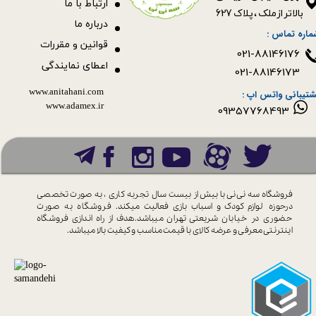
ا
رتباط با ما
بالاتر از ملک ، پلاک 627​​​​​​​
درباره ما
ماره تماس :
قوانین و مقررات
021-88146176
اعطای نمایندگی
021-88146173
www.anitahani.com
شتیبانی واتس اپ :
www.ada​​​​​​​mex.ir
09357768493
فروشگاه سه نی نی با بیش از بیست سال
تجربه کاری ، به صورت تخصصی
درحوزه
لوازم کودک و اسباب بازی فعالیت میکند.
فروشگاه به صورت
حضوری در خیابان
شریعتی تهران میباشد.هدف از راه اندازی
فروشگاه
اینترنتی معرفی و عرضه کالای با
قیمت مناسب و کیفیت بالا میباشد.