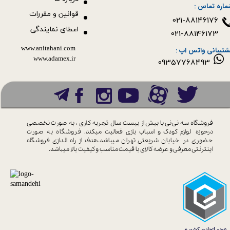
ماره تماس :
قوانین و مقررات
021-88146176
اعطای نمایندگی
021-88146173
www.anitahani.com
شتیبانی واتس اپ :
www.ada​​​​​​​mex.ir
09357768493
فروشگاه سه نی نی با بیش از بیست سال
تجربه کاری ، به صورت تخصصی
درحوزه
لوازم کودک و اسباب بازی فعالیت میکند.
فروشگاه به صورت
حضوری در خیابان
شریعتی تهران میباشد.هدف از راه اندازی
فروشگاه
اینترنتی معرفی و عرضه کالای با
قیمت مناسب و کیفیت بالا میباشد.