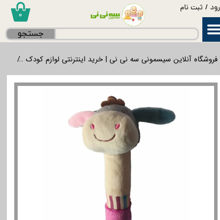
ود
/
ثبت نام
۰
حساب کاربری من
جستجو
تغییر گذر واژه
فروشگاه آنلاین سیسمونی سه نی نی | خرید اینترنتی لوازم کودک
لواز
سفارشات
خروج از حساب کاربری