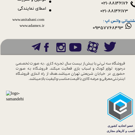
021-88146176
اعطای نمایندگی
021-88146173
www.anitahani.com
شتیبانی واتس اپ :
www.ada​​​​​​​mex.ir
09357768493
فروشگاه سه نی نی با بیش از بیست سال
تجربه کاری ، به صورت تخصصی
درحوزه
لوازم کودک و اسباب بازی فعالیت میکند.
فروشگاه به صورت
حضوری در خیابان
شریعتی تهران میباشد.هدف از راه اندازی
فروشگاه
اینترنتی معرفی و عرضه کالای با
قیمت مناسب و کیفیت بالا میباشد.