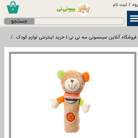
ود
/
ثبت نام
۰
حساب کاربری من
جستجو
تغییر گذر واژه
فروشگاه آنلاین سیسمونی سه نی نی | خرید اینترنتی لوازم کودک
لواز
سفارشات
خروج از حساب کاربری