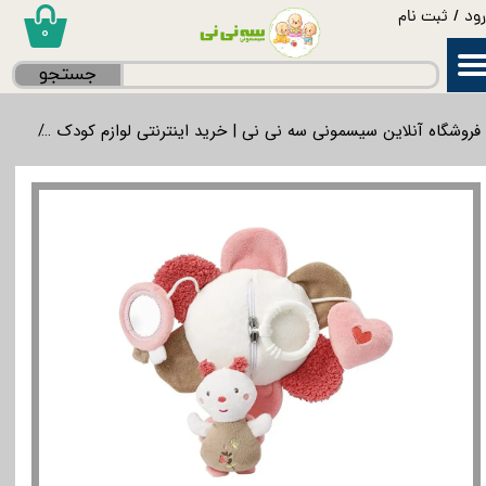
ود
/
ثبت نام
۰
حساب کاربری من
جستجو
تغییر گذر واژه
فروشگاه آنلاین سیسمونی سه نی نی | خرید اینترنتی لوازم کودک
لواز
سفارشات
خروج از حساب کاربری