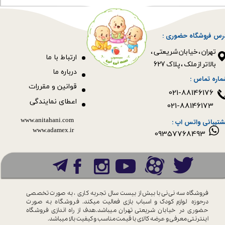
رس فروشگاه حضوری :
​​​​​​​تهران ، خیابان شریعتی ،
ا
رتباط با ما
بالاتر از ملک ، پلاک 627​​​​​​​
درباره ما
ماره تماس :
قوانین و مقررات
021-88146176
اعطای نمایندگی
021-88146173
www.anitahani.com
شتیبانی واتس اپ :
www.ada​​​​​​​mex.ir
09357768493
فروشگاه سه نی نی با بیش از بیست سال
تجربه کاری ، به صورت تخصصی
درحوزه
لوازم کودک و اسباب بازی فعالیت میکند.
فروشگاه به صورت
حضوری در خیابان
شریعتی تهران میباشد.هدف از راه اندازی
فروشگاه
اینترنتی معرفی و عرضه کالای با
قیمت مناسب و کیفیت بالا میباشد.