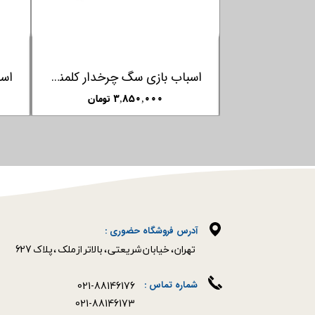
اسباب بازی بسکتبال با طرح سگ کلمنتونی Clementoni
۴,۹۰۰,۰۰۰ تومان
۲,۹۵۰,۰۰۰ تومان
آدرس فروشگاه حضوری :
​​​​​​​تهران ، خیابان شریعتی ، بالاتر از ملک ، پلاک 627​​​​​​​
021-88146176
شماره تماس :
021-88146173