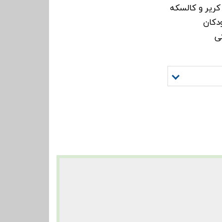
ریر و کالسکه
دکان
ی