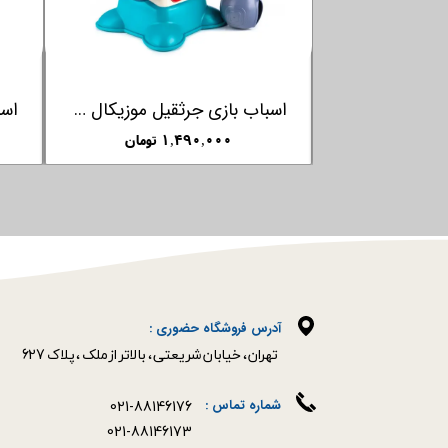
جیپ عقب کش قرمز تولو TOLO
اسباب بازی جرثقیل موزیکال یانگر Yanger
مان
۱,۴۹۰,۰۰۰ تومان
آدرس فروشگاه حضوری :
​​​​​​​تهران ، خیابان شریعتی ، بالاتر از ملک ، پلاک 627​​​​​​​
021-88146176
شماره تماس :
021-88146173